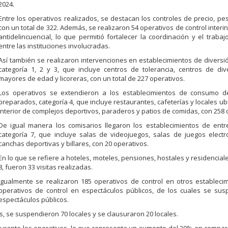
2024.
Entre los operativos realizados, se destacan los controles de precio, pes
con un total de 322. Además, se realizaron 54 operativos de control interin
antidelincuencial, lo que permitió fortalecer la coordinación y el traba
entre las instituciones involucradas.
Así también se realizaron intervenciones en establecimientos de diversi
categoría 1, 2 y 3, que incluye centros de tolerancia, centros de di
mayores de edad y licoreras, con un total de 227 operativos.
Los operativos se extendieron a los establecimientos de consumo d
preparados, categoría 4, que incluye restaurantes, cafeterías y locales ub
interior de complejos deportivos, paraderos y patios de comidas, con 258 
De igual manera los comisarios llegaron los establecimientos de entr
categoría 7, que incluye salas de videojuegos, salas de juegos elect
canchas deportivas y billares, con 20 operativos.
En lo que se refiere a hoteles, moteles, pensiones, hostales y residenciale
8, fueron 33 visitas realizadas.
Igualmente se realizaron 185 operativos de control en otros estableci
operativos de control en espectáculos públicos, de los cuales se sus
espectáculos públicos.
les, se suspendieron 70 locales y se clausuraron 20 locales.