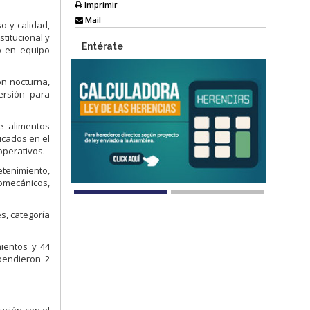
Imprimir
Mail
o y calidad,
stitucional y
Entérate
jo en equipo
ón nocturna,
versión para
e alimentos
icados en el
operativos.
etenimiento,
romecánicos,
s, categoría
mientos y 44
pendieron 2