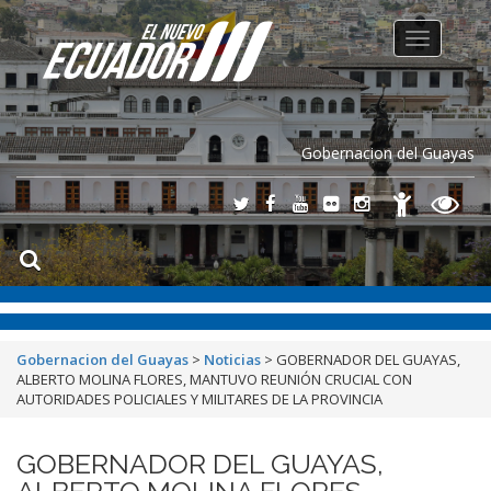
Toggle
navigation
Gobernacion del Guayas
Gobernacion del Guayas
>
Noticias
>
GOBERNADOR DEL GUAYAS,
ALBERTO MOLINA FLORES, MANTUVO REUNIÓN CRUCIAL CON
AUTORIDADES POLICIALES Y MILITARES DE LA PROVINCIA
GOBERNADOR DEL GUAYAS,
ALBERTO MOLINA FLORES,