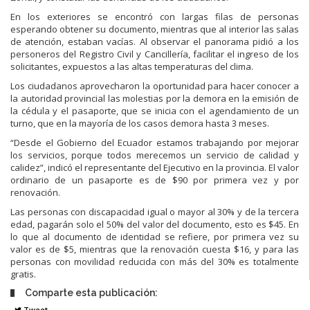
En
los exteriores se encontró con largas filas de personas
esperando obtener su
documento, mientras que al interior las salas
de atención, estaban vacías.
Al observar el panorama pidió a los
personeros del Registro Civil
y C
ancillería
,
facilitar el ingreso de los
solicitan
tes, expuestos a las altas temperaturas del
clima.
Los
ciudadanos
aprovecharon
la
oportunidad
para
hacer
conocer
a
la
autoridad provincial las molestias por la demora en la emisión de
la cédula y el
pasaporte, que se inicia con el agendamiento de un
turno
, que en la mayoría
de los casos demora hasta 3 meses.
“Desde el Gobierno del Ecuador estamos trabajando por mejorar
los servicios,
porque
todos
merecemos
un
servicio
de
calidad
y
calidez”,
indicó
el
representante del Ejecutivo en la provincia.
El valor
or
dinario de un pasaporte es de $90 por primera vez y por
renovación.
Las personas con discapacidad igual o mayor al 30% y de la tercera
edad,
pagarán solo el 50% del valor del documento, esto es $45.
En
lo que al documento de identidad se refiere, por prime
ra vez su
valor es de
$5, mientras que la
renovación cuesta $16, y para las
personas con movilidad
reducida con más del 30% es totalmente
gratis.
Comparte esta publicación:
Tweet