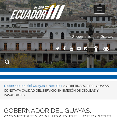
Toggle
navigation
Gobernacion del Guayas
Gobernacion del Guayas
>
Noticias
>
GOBERNADOR DEL GUAYAS,
CONSTATA CALIDAD DEL SERVICIO EN EMISIÓN DE CÉDULAS Y
PASAPORTES
GOBERNADOR DEL GUAYAS,
CONSTATA CALIDAD DEL SERVICIO