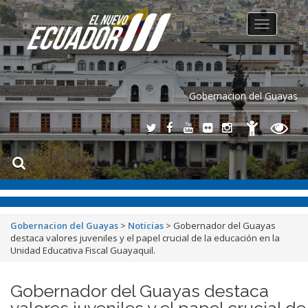
Toggle
navigation
Gobernacion del Guayas
Gobernacion del Guayas
>
Noticias
>
Gobernador del Guayas
destaca valores juveniles y el papel crucial de la educación en la
Unidad Educativa Fiscal Guayaquil.
Gobernador del Guayas destaca
valores juveniles y el papel crucial de