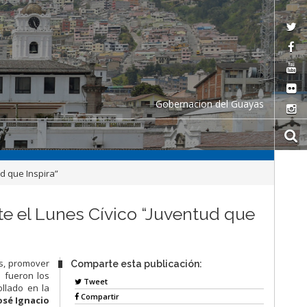
Gobernacion del Guayas
d que Inspira”
te el Lunes Cívico “Juventud que
os, promover
Comparte esta publicación:
 fueron los
Tweet
ollado en la
Compartir
osé Ignacio