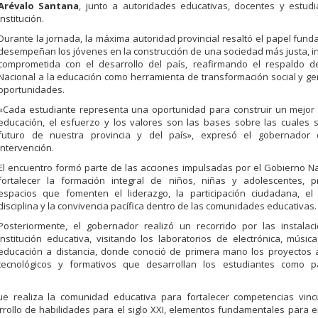
Arévalo Santana
, junto a autoridades educativas, docentes y estudi
institución.
Durante la jornada, la máxima autoridad provincial resaltó el papel fun
desempeñan los jóvenes en la construcción de una sociedad más justa, 
comprometida con el desarrollo del país, reafirmando el respaldo d
Nacional a la educación como herramienta de transformación social y g
oportunidades.
«Cada estudiante representa una oportunidad para construir un mejor 
educación, el esfuerzo y los valores son las bases sobre las cuales s
futuro de nuestra provincia y del país», expresó el gobernador
intervención.
El encuentro formó parte de las acciones impulsadas por el Gobierno N
fortalecer la formación integral de niños, niñas y adolescentes, 
espacios que fomenten el liderazgo, la participación ciudadana, el 
disciplina y la convivencia pacífica dentro de las comunidades educativas.
Posteriormente, el gobernador realizó un recorrido por las instalac
institución educativa, visitando los laboratorios de electrónica, música
educación a distancia, donde conoció de primera mano los proyectos 
tecnológicos y formativos que desarrollan los estudiantes como 
que realiza la comunidad educativa para fortalecer competencias vinc
rrollo de habilidades para el siglo XXI, elementos fundamentales para e