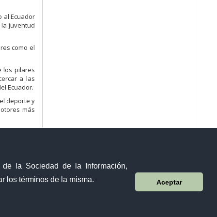
o al Ecuador
 la juventud
ores como el
 los pilares
cercar a las
del Ecuador.
el deporte y
motores más
y de la Sociedad de la Información,
r los términos de la misma.
Aceptar
Visor Ciudadano
Contacto ciudadano
Malecón y Aguirre