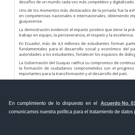
desafíos de un mundo cada vez más competitivo y digitalizado.
Uno de los momentos más destacados de la jornada fue la exh
en competencias nacionales e internacionales, obteniendo impo
guayasense.
La demostración evidenció el impacto positivo que tiene la prá
trabajo en equipo, la perseverancia, el respeto y la excelencia.
En Ecuador, más de 4,3 millones de estudiantes forman parte
fundamentales para el desarrollo social y económico del paí
autoridades a los estudiantes, fortalecer los espacios de diálo
La Gobernación del Guayas ratifica su compromiso de continuar 
la formación de ciudadanos comprometidos con el progreso
importantes para la transformación y el desarrollo del país.
En cumplimiento de lo dispuesto en el
Acuerdo No. 0
comunicamos nuestra política para el tratamiento de datos 
Ventanilla Única Virtual
Ventanill