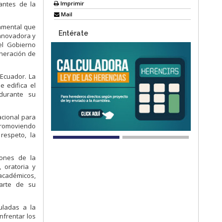
Imprimir
antes de la
Mail
damental que
Entérate
innovadora y
el Gobierno
eneración de
Ecuador. La
e edifica el
 durante su
acional para
promoviendo
respeto, la
iones de la
, oratoria y
académicos,
parte de su
uladas a la
nfrentar los