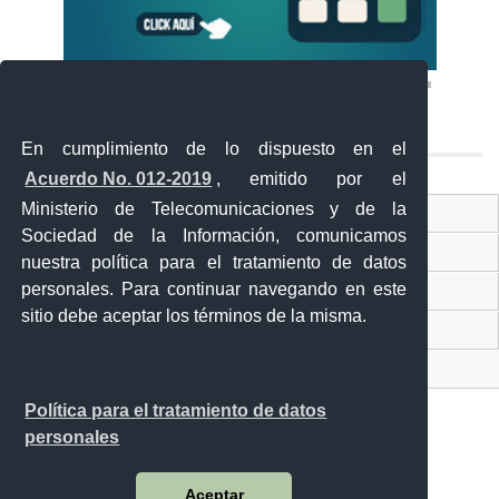
En cumplimiento de lo dispuesto en el
Acuerdo No. 012-2019
, emitido por el
Ministerio de Telecomunicaciones y de la
Ventanilla Única Virtual
Sociedad de la Información, comunicamos
Ventanilla Única de Comercio Exterior
nuestra política para el tratamiento de datos
personales. Para continuar navegando en este
Gobierno Abierto
sitio debe aceptar los términos de la misma.
Visor Ciudadano
Contacto ciudadano
Política para el tratamiento de datos
personales
Malecón y Aguirre
Aceptar