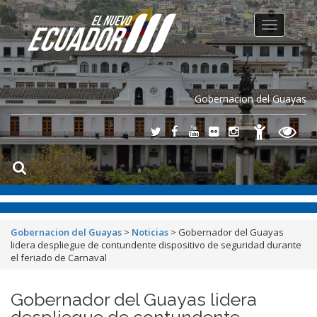
Toggle
navigation
Gobernacion del Guayas
Gobernacion del Guayas
>
Noticias
>
Gobernador del Guayas
lidera despliegue de contundente dispositivo de seguridad durante
el feriado de Carnaval
Gobernador del Guayas lidera
despliegue de contundente