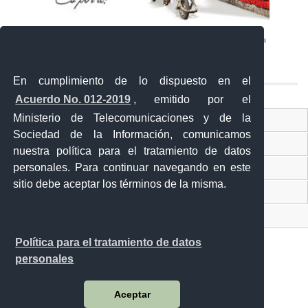
En cumplimiento de lo dispuesto en el
Acuerdo No. 012-2019
, emitido por el
Ministerio de Telecomunicaciones y de la
Ventanilla Única Virtual
Sociedad de la Información, comunicamos
Ventanilla Única de Comercio Exterior
nuestra política para el tratamiento de datos
personales. Para continuar navegando en este
Gobierno Abierto
sitio debe aceptar los términos de la misma.
Visor Ciudadano
Contacto ciudadano
Política para el tratamiento de datos
personales
Malecón y Aguirre
Aceptar
Guayaquil - Ecuador