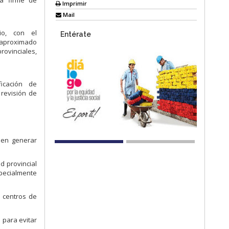
ia firme de
Imprimir
Mail
io, con el
Entérate
 aproximado
ovinciales,
ficación de
 revisión de
den generar
d provincial
specialmente
s centros de
 para evitar