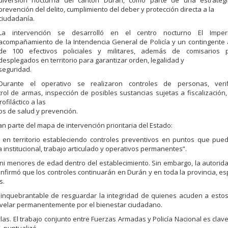
diversión nocturna del cantón Durán, como parte de una estrateg
prevención del delito, cumplimiento del deber y protección directa a la
ciudadanía.
La intervención se desarrolló en el centro nocturno El Imper
acompañamiento de la Intendencia General de Policía y un contingente
de 100 efectivos policiales y militares, además de comisarios pr
desplegados en territorio para garantizar orden, legalidad y
seguridad.
Durante el operativo se realizaron controles de personas, veri
ol de armas, inspección de posibles sustancias sujetas a fiscalización,
filáctico a las
os de salud y prevención.
n parte del mapa de intervención prioritaria del Estado:
n territorio estableciendo controles preventivos en puntos que pue
 institucional, trabajo articulado y operativos permanentes”.
ni menores de edad dentro del establecimiento. Sin embargo, la autorida
onfirmó que los controles continuarán en Durán y en toda la provincia, e
s.
 inquebrantable de resguardar la integridad de quienes acuden a esto
 y velar permanentemente por el bienestar ciudadano.
las. El trabajo conjunto entre Fuerzas Armadas y Policía Nacional es clave