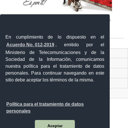
En cumplimiento de lo dispuesto en el
Acuerdo No. 012-2019
, emitido por el
Ministerio de Telecomunicaciones y de la
Ventanilla Única Virtual
Sociedad de la Información, comunicamos
Ventanilla Única de Comercio Exterior
nuestra política para el tratamiento de datos
personales. Para continuar navegando en este
Gobierno Abierto
sitio debe aceptar los términos de la misma.
Visor Ciudadano
Contacto ciudadano
Política para el tratamiento de datos
personales
Malecón y Aguirre
Aceptar