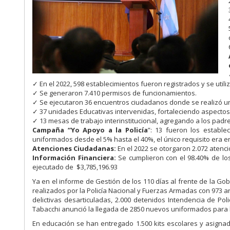
✓ En el 2022, 598 establecimientos fueron registrados y se uti
✓ Se generaron 7.410 permisos de funcionamientos.
✓ Se ejecutaron 36 encuentros ciudadanos donde se realizó un 
✓ 37 unidades Educativas intervenidas, fortaleciendo aspectos
✓ 13 mesas de trabajo interinstitucional, agregando a los padre
Campaña “Yo Apoyo a la Policía
”: 13 fueron los establ
uniformados desde el 5% hasta el 40%, el único requisito era en
Atenciones Ciudadanas:
En el 2022 se otorgaron 2.072 atencio
Información Financiera:
Se cumplieron con el 98.40% de lo
ejecutado de $3,785,196.93
Ya en el informe de Gestión de los 110 días al frente de la G
realizados por la Policía Nacional y Fuerzas Armadas con 973
delictivas desarticuladas, 2.000 detenidos Intendencia de Pol
Tabacchi anunció la llegada de 2850 nuevos uniformados para l
En educación se han entregado 1.500 kits escolares y asigna