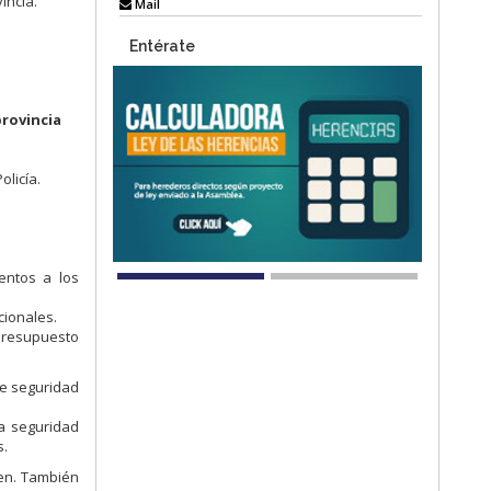
incia.
Mail
Entérate
provincia
olicía.
entos a los
cionales.
Presupuesto
de seguridad
la seguridad
s.
ren. También