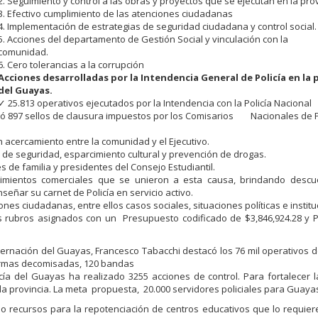
2. Seguimiento y control a las obras y proyectos que se ejecutan en la prov
3. Efectivo cumplimiento de las atenciones ciudadanas
4. Implementación de estrategias de seguridad ciudadana y control social.
5. Acciones del departamento de Gestión Social y vinculación con la
comunidad.
6. Cero tolerancias a la corrupción
Acciones desarrolladas por la Intendencia General de Policía en la 
del Guayas.
✓ 25.813 operativos ejecutados por la Intendencia con la Policía Nacional
lizó 897 sellos de clausura impuestos por los Comisarios Nacionales de P
acercamiento entre la comunidad y el Ejecutivo.
 de seguridad, esparcimiento cultural y prevención de drogas.
s de familia y presidentes del Consejo Estudiantil.
ecimientos comerciales que se unieron a esta causa, brindando descu
señar su carnet de Policía en servicio activo.
nes ciudadanas, entre ellos casos sociales, situaciones políticas e institu
s rubros asignados con un Presupuesto codificado de $3,846,924.28 y 
obernación del Guayas, Francesco Tabacchi destacó los 76 mil operativos 
 armas decomisadas, 120 bandas
icía del Guayas ha realizado 3255 acciones de control. Para fortalecer 
a provincia. La meta propuesta, 20.000 servidores policiales para Guaya
do recursos para la repotenciación de centros educativos que lo requie