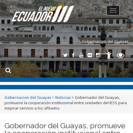
Toggle
navigation
Gobernacion del Guayas
Gobernacion del Guayas
>
Noticias
>
Gobernador del Guayas,
promueve la cooperación institucional entre unidades del IESS para
mejorar servicio a los afiliados
Gobernador del Guayas, promueve
la cooperación institucional entre