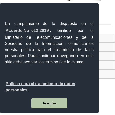
En cumplimiento de lo dispuesto en el
Acuerdo No. 012-2019
, emitido por el
Ministerio de Telecomunicaciones y de la
Ventanilla Única Virtual
Sociedad de la Información, comunicamos
Ventanilla Única de Comercio Exterior
nuestra política para el tratamiento de datos
personales. Para continuar navegando en este
Gobierno Abierto
sitio debe aceptar los términos de la misma.
Visor Ciudadano
Contacto ciudadano
Política para el tratamiento de datos
personales
Malecón y Aguirre
Aceptar
Guayaquil - Ecuador
Teléfono: 593-4 370-2840