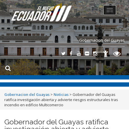
Toggle
navigation
Gobernacion del Guayas
Gobernacion del Guayas
>
Noticias
>
Gobernador del Guayas
ratifica investigación abierta y advierte riesgos estructurales tras
incendio en edificio Multicomercio
Gobernador del Guayas ratifica
investigación abierta y advierte