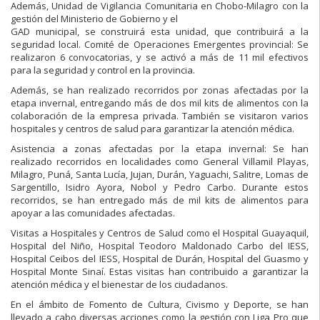
Además, Unidad de Vigilancia Comunitaria en Chobo-Milagro con la
gestión del Ministerio de Gobierno y el
GAD municipal, se construirá esta unidad, que contribuirá a la
seguridad local. Comité de Operaciones Emergentes provincial: Se
realizaron 6 convocatorias, y se activó a más de 11 mil efectivos
para la seguridad y control en la provincia.
Además, se han realizado recorridos por zonas afectadas por la
etapa invernal, entregando más de dos mil kits de alimentos con la
colaboración de la empresa privada. También se visitaron varios
hospitales y centros de salud para garantizar la atención médica.
Asistencia a zonas afectadas por la etapa invernal: Se han
realizado recorridos en localidades como General Villamil Playas,
Milagro, Puná, Santa Lucía, Jujan, Durán, Yaguachi, Salitre, Lomas de
Sargentillo, Isidro Ayora, Nobol y Pedro Carbo. Durante estos
recorridos, se han entregado más de mil kits de alimentos para
apoyar a las comunidades afectadas.
Visitas a Hospitales y Centros de Salud como el Hospital Guayaquil,
Hospital del Niño, Hospital Teodoro Maldonado Carbo del IESS,
Hospital Ceibos del IESS, Hospital de Durán, Hospital del Guasmo y
Hospital Monte Sinaí. Estas visitas han contribuido a garantizar la
atención médica y el bienestar de los ciudadanos.
En el ámbito de Fomento de Cultura, Civismo y Deporte, se han
llevado a cabo diversas acciones como la gestión con Liga Pro que