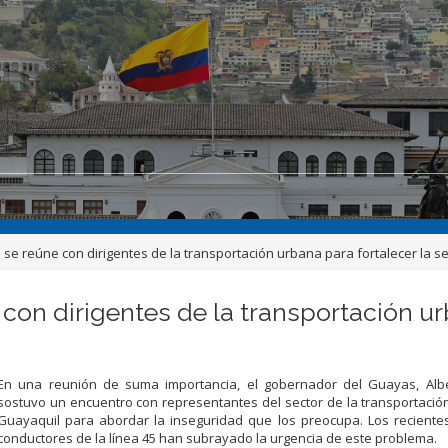
e reúne con dirigentes de la transportación urbana para fortalecer la se
on dirigentes de la transportación ur
En una reunión de suma importancia, el gobernador del Guayas, Albe
sostuvo un encuentro con representantes del sector de la transportaci
Guayaquil para abordar la inseguridad que los preocupa. Los reciente
conductores de la línea 45 han subrayado la urgencia de este problema.