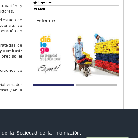
Imprimir
ocupación y
Mail
ctores.
el estado de
Entérate
cuencia, se
uperación en
trategias de
 y combatir
precisó el
diciones de
l Gobernador
ores y en la
y de la Sociedad de la Información,