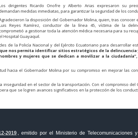
Los dirigentes Ricardo Onofre y Alberto Arias expresaron su pre
demandan medidas inmediatas, para garantizar la seguridad de los condu
Agradecieron la disposición del Gobernador Molina, quien, tras conocer 
Luis Reyes Ramírez, conductor de la línea 45, víctima de la delin
comprometió a gestionar toda la atención médica necesaria para su rec
el Hospital Guayaquil.
s de la Policía Nacional y del Ejército Ecuatoriano para desarrollar es
e nos permita identificar sitios estratégicos de la delincuencia
ombres y mujeres que se dedican a movilizar a la ciudadanía”, 
titud hacia el Gobernador Molina por su compromiso en mejorar las con
la inseguridad en el sector de la transportación. Con el compromiso de
pera que se logren avances significativos en la protección de los conduct
12-2019
, emitido por el Ministerio de Telecomunicaciones 