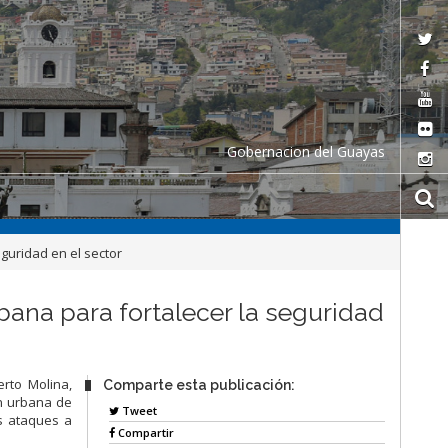
Gobernacion del Guayas
guridad en el sector
bana para fortalecer la seguridad
rto Molina,
Comparte esta publicación:
ón urbana de
Tweet
s ataques a
Compartir