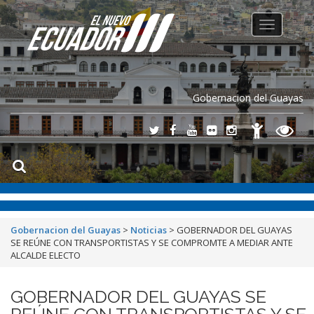
Toggle
navigation
Gobernacion del Guayas
Gobernacion del Guayas
>
Noticias
>
GOBERNADOR DEL GUAYAS
SE REÚNE CON TRANSPORTISTAS Y SE COMPROMTE A MEDIAR ANTE
ALCALDE ELECTO
GOBERNADOR DEL GUAYAS SE
REÚNE CON TRANSPORTISTAS Y SE