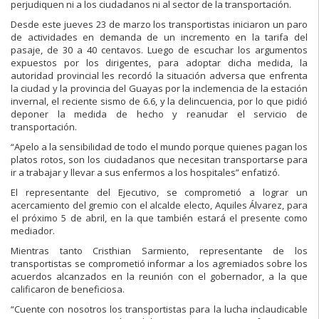
perjudiquen ni a los ciudadanos ni al sector de la transportación.
Desde este jueves 23 de marzo los transportistas iniciaron un p
aro
de actividades
en demanda de un incremento en
la tarifa
del
pasaje, de 30 a 40 centavos.
Luego de escuchar los argumentos
expuestos
por los dirigentes
, para adoptar
dicha medida, la
autoridad provincial les recordó la situación adversa que
enfrenta
la
ciudad y la provincia del
Guayas por
la inclemencia de la estación
invernal, el reciente sismo de 6.6, y la
delincuencia, por
lo que pidió
deponer la
medida de hecho y
reanu
dar
el servicio de
transportación.
“Apelo a la sensibilidad de todo el mundo porqu
e quienes pagan los
platos
rotos, son los ciudadanos que necesitan
transportarse para
ir a trabajar y llevar
a sus enfermos a los hospitales” enfatizó.
El representante del Ejecutivo, se comprometió a lograr un
acercamiento del
gremio con el
alcalde electo
, Aquiles Álvarez, para
el próximo 5 de abril, en la
que también estará el presente como
mediador.
Mientras
tanto
Cristhian
Sarmiento,
representante
de
los
transportistas
se
comprometió informar a los
agremiados
sobre los
acuerdos alcanzados en la
reunión con el gobernador
,
a la que
calificaron de beneficiosa.
“Cuente con nosotros los transportistas para la lucha inclaudicable