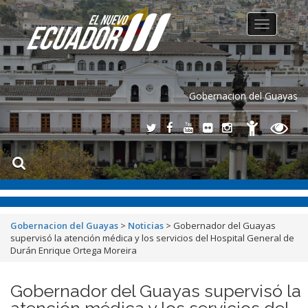
Toggle
navigation
Gobernacion del Guayas
Gobernacion del Guayas
>
Noticias
>
Gobernador del Guayas
supervisó la atención médica y los servicios del Hospital General de
Durán Enrique Ortega Moreira
Gobernador del Guayas supervisó la
atención médica y los servicios del