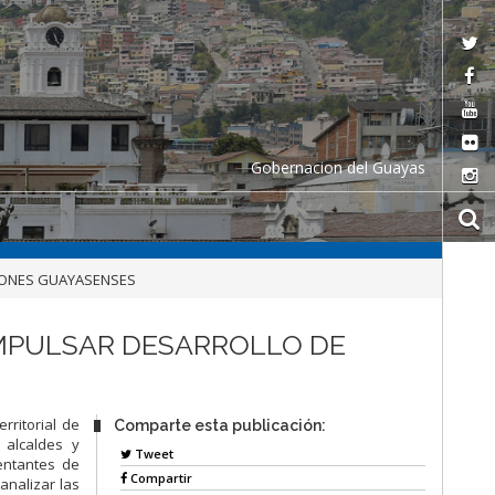
Gobernacion del Guayas
TONES GUAYASENSES
IMPULSAR DESARROLLO DE
rritorial de
Comparte esta publicación:
 alcaldes y
Tweet
entantes de
Compartir
analizar las