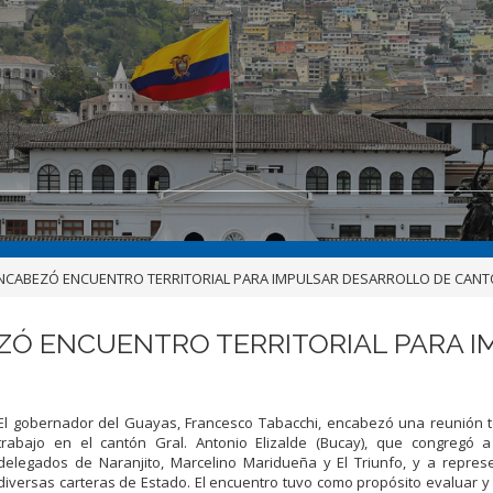
NCABEZÓ ENCUENTRO TERRITORIAL PARA IMPULSAR DESARROLLO DE CAN
ZÓ ENCUENTRO TERRITORIAL PARA 
El gobernador del Guayas, Francesco Tabacchi, encabezó una reunión te
trabajo en el cantón Gral. Antonio Elizalde (Bucay), que congregó a
delegados de Naranjito, Marcelino Maridueña y El Triunfo, y a repres
diversas carteras de Estado. El encuentro tuvo como propósito evaluar y 