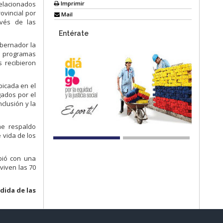
Imprimir
relacionados
ovincial por
Mail
vés de las
Entérate
obernador la
os programas
 recibieron
bicada en el
gados por el
clusión y la
me respaldo
 vida de los
ibió con una
viven las 70
dida de las