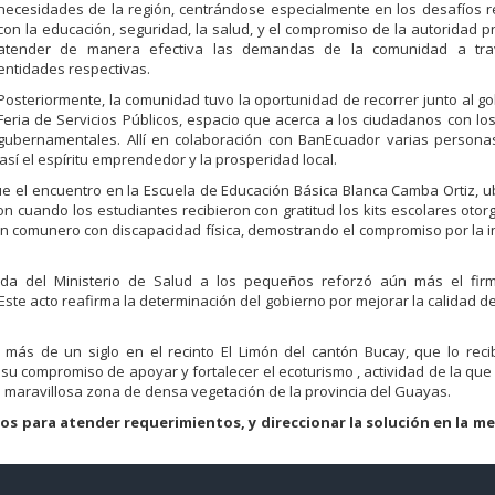
necesidades de la región, centrándose especialmente en los desafíos 
con la educación, seguridad, la salud, y el compromiso de la autoridad pr
atender de manera efectiva las demandas de la comunidad a tra
entidades respectivas.
Posteriormente, la comunidad tuvo la oportunidad de recorrer junto al g
Feria de Servicios Públicos, espacio que acerca a los ciudadanos con l
gubernamentales. Allí en colaboración con BanEcuador varias personas
así el espíritu emprendedor y la prosperidad local.
e el encuentro en la Escuela de Educación Básica Blanca Camba Ortiz, u
ron cuando los estudiantes recibieron con gratitud los kits escolares otor
n comunero con discapacidad física, demostrando el compromiso por la in
ada del Ministerio de Salud a los pequeños reforzó aún más el fir
ste acto reafirma la determinación del gobierno por mejorar la calidad de
 más de un siglo en el recinto El Limón del cantón Bucay, que lo rec
ó su compromiso de apoyar y fortalecer el ecoturismo , actividad de la que 
 maravillosa zona de densa vegetación de la provincia del Guayas.
 para atender requerimientos, y direccionar la solución en la me