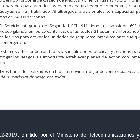
El Servicio Nacional de Gestión de Riesgos y Emergencias (SNDGR) infor
preparados para atender los eventos naturales que se puedan present
Guayas se han habilitado 78 albergues provisionales con capacidad pa
más de 24.000 personas.
El Servicio Integrado de Seguridad ECU 911 tiene a disposición 693
videovigilancia en los 25 cantones, de las cuales 21 están monitoreando 
de los ríos para activar las unidades de respuesta inmediata ante cualqu
o emergencia.
“Estamos articulando con todas las instituciones públicas y privadas par
mitigar los riesgos. Es importante establecer planes de acción con inm
ena.
tivos han sido realizados en toda la provincia, dejando como
resultados e
 de 10 toneladas de droga incautadas.
a Única de Comercio Exterior
Gobierno Abierto
12-2019
, emitido por el Ministerio de Telecomunicaciones 