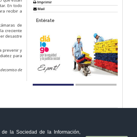
mó que están
Imprimir
ar. En todo
Mail
ra recibir a
Entérate
 cámaras de
la creciente
ier desastre
a prevenir y
ediatez para
l decomiso de
Visor Ciudadano
Contacto ciudadano
y de la Sociedad de la Información,