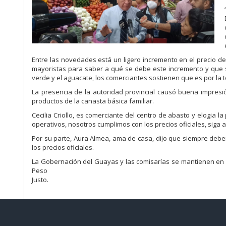
Entre las novedades está un ligero incremento
en el precio
de
mayoristas para
saber a qu
é
se debe este incremento y que 
verde
y
el
aguacate,
los
comerciantes sostien
en que es por la 
La presencia de la autoridad provincial
causó buena impresi
productos de la
canast
a b
ásica
f
amiliar.
Cecilia Criollo,
es comerciante del centro de abasto y
elogia la
operativos,
nosotros cumplimos con los precios oficiales, siga
Por su parte, Aura Almea,
ama de casa
, dijo que siempre deb
los precios
ofic
i
ale
s
.
La
Gobernación
del
Guayas
y
las
c
omisarías
se
mantienen
en
Peso
Justo.