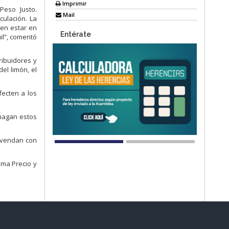
Imprimir
Peso Justo.
Mail
culación
.
L
a
ben
estar en
Entérate
il
”, comentó
ribuidores y
del
limón
,
el
fecte
n
a los
hagan estos
 vendan c
on
ama Precio y