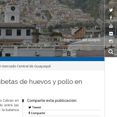
Gobernacion del Guayas
en mercado Central de Guayaquil
betas de huevos y pollo en
zo Calvas
en
Comparte esta publicación:
do en
tre
las
Tweet
e la
balanza
Compartir