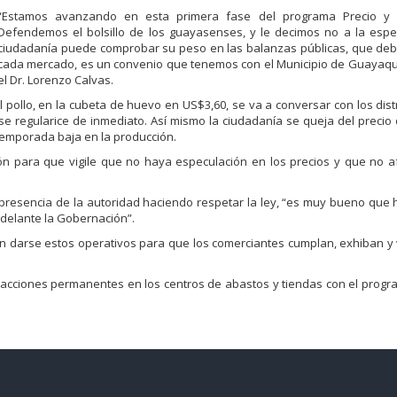
“Estamos avanzando en esta primera fase del programa Precio y 
Defendemos el
bolsillo de los guayasenses, y le decimos no a la espe
ciudadaní
a
puede comprobar su peso en las balanzas públicas, que de
cada mercado, es un convenio que tenemos con el Municipio de
Guayaqu
el Dr. Lorenzo Calvas.
l
pollo,
en
la cubeta
de huevo
en
US$
3,60
,
s
e va a conversar con los dist
se regularice de inmediato. Así mismo
la
ciudadanía
se
queja
del
precio
temporada baja en la producción.
ón
para que
vigile
que no haya espe
culación
en
los precios y que
no a
 presencia de la
autoridad haciendo respetar la ley
,
“es muy bueno que 
 adelante la Gobernación”
.
en darse estos
operativos
pa
ra que los comerciantes cumplan,
exhiban
y
acciones
perman
entes en los centros de abasto
s
y tiendas con el progr