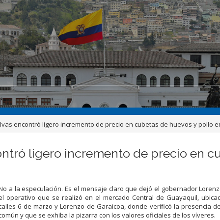
as encontró ligero incremento de precio en cubetas de huevos y pollo 
tró ligero incremento de precio en cu
No a la especulación. E
s el mensaje claro que
dejó el gobernador Loren
el operativo que se realizó en el mercado C
e
ntral de Guayaquil,
ubica
calles
6 de marzo y
Lorenzo
de Garaicoa
, donde verificó la presencia d
común y que
se exhiba
la piz
arra
con
los valores oficiales de los
víveres
.