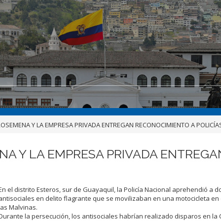
SEMENA Y LA EMPRESA PRIVADA ENTREGAN RECONOCIMIENTO A POLICÍ
 Y LA EMPRESA PRIVADA ENTREGAN
En el distrito Esteros, sur de Guayaquil, la Policía Nacional aprehendió
a d
antisociales
en delito flagrante
que se movilizaban en una
motocicleta en 
las Malvinas.
Durante la persecución, los antisociales habrían realizado disparos
en la