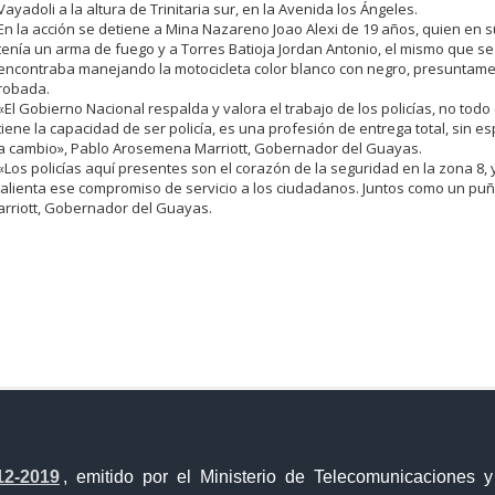
Vayadoli a la altura de Trinitaria sur, en la Avenida
los Ángeles.
En la acción
se
detiene
a Mina Nazareno Joao Alexi
de 19 años,
quien en s
tenía un arma de fuego y a
Torres Batioja Jordan
Antonio, el mismo
que se
encontraba manejando la motocicleta
color blanco con negro, presuntam
robada.
«El Gobierno Nacional respalda y valora el
trabajo de los policías, no
todo
tiene la capacidad de ser policía, es una profesión
de entrega total, sin e
a cambio»,
Pablo Arosemena
Marriott, Gobernador del Guayas.
«Los
p
olicías aquí presentes son el corazón de la se
guridad en la
zona 8, 
alienta
ese
compromiso
de
servicio
a
los
ciudadanos. Juntos como un pu
rriott,
Gobernador
del
Guayas.
a Única de Comercio Exterior
Gobierno Abierto
12-2019
, emitido por el Ministerio de Telecomunicaciones 