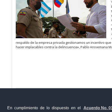
respaldo de la empresa privada gestionamos
un
incentivo
que
hacer implacables contra
la
delincuencia»,
Pablo
Arosemana
Ma
Ventanilla Única Virtual
Ventanill
En cumplimiento de lo dispuesto en el
Acuerdo No. 0