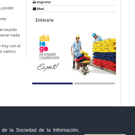
Imprimir
u poder
Mail
ente
Entérate
 el mundo
sperar nada
y hoy con el
ño vamos
Visor Ciudadano
Contacto ciudadano
y de la Sociedad de la Información,