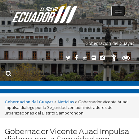
Toggle
navigation
Gobernacion del Guayas
Gobernacion del Guayas
>
Noticias
>
Gobernador Vicente Auad
Impulsa diálogo por la Seguridad con administradores de
urbanizaciones del Distrito Samborondón
Gobernador Vicente Auad Impulsa
diálogo por la Seguridad con