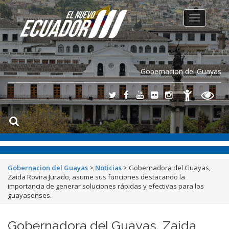
Toggle
navigation
Gobernacion del Guayas
Gobernacion del Guayas
>
Noticias
>
Gobernadora del Guayas,
Zaida Rovira Jurado, asume sus funciones destacando la
importancia de generar soluciones rápidas y efectivas para los
guayasenses.
Gobernadora del Guayas, Zaida