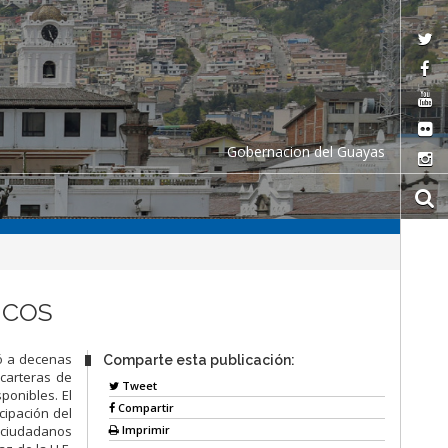
Gobernacion del Guayas
ICOS
gó a decenas
Comparte esta publicación:
 carteras de
Tweet
ponibles. El
Compartir
cipación del
Imprimir
s ciudadanos