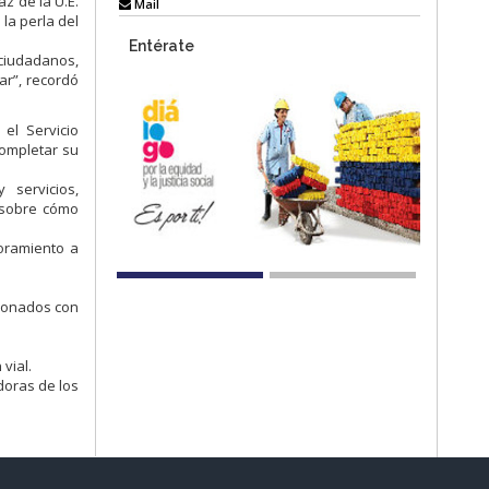
az de la U.E.
Mail
la perla del
Entérate
ciudadanos,
ar”, recordó
 el Servicio
completar su
servicios,
s sobre cómo
soramiento a
cionados con
vial.
doras de los