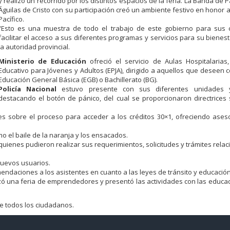
y realizó un recorrido por los distintos espacios de la feria. La Banda de P
Águilas de Cristo con su participación creó un ambiente festivo en honor a 
Pacífico.
“Esto es una muestra de todo el trabajo de este gobierno para sus 
facilitar el acceso a sus diferentes programas y servicios para su bienest
la autoridad provincial.
Ministerio de Educación
ofreció el servicio de Aulas Hospitalarias,
Educativo para Jóvenes y Adultos (EPJA), dirigido a aquellos que deseen 
Educación General Básica (EGB) o Bachillerato (BG).
Policía Nacional
estuvo presente con sus diferentes unidades y 
destacando el botón de pánico, del cual se proporcionaron directrice
tes sobre el proceso para acceder a los créditos 30×1, ofreciendo ase
mo el baile de la naranja y los ensacados.
uienes pudieron realizar sus requerimientos, solicitudes y trámites rela
uevos usuarios.
ndaciones a los asistentes en cuanto a las leyes de tránsito y educación 
zó una feria de emprendedores y presentó las actividades con las educa
de todos los ciudadanos.