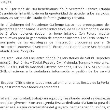
Guayas.
En el lugar más de 200 beneficiarias de la Secretaría Técnica Ecuado
Desnutrición
Infantil, tuvieron la oportunidad de acceder a los servicios
todas las carteras de Estado de forma gratuita y cercana.
“En el Gobierno del Presidente Guillermo Lasso no
s preocupamos de 
gestantes
y
priorizamos
la
estabilidad
física,
de
salud
y
emocional
de
ni
de
2
años,
quienes
reciben
el
bono
Infancia
Con
Futuro
media
productivos para la generación de emprendimientos. Las Feria Sociales
son parte de las estrategias de integración propuestas por el 
Encuentro.”, expresó el
Secretario Técnico de Ecuador Crece Sin Desnutr
Infantil, Erwin Ronquillo.
Una gran Feria del Encuentro donde los Ministerios de Salud, Deportes
Inclusión
Económica
y
Social,
Registro
Civil,
Vivienda,
Turismo
y
Ambiente,
con
ECU911,
Policía
Nacional
Fuerzas
Armadas,
BIESS,
IEES,
SECAP,
SEN
CNEL ofrecieron a la ciudadanía información y gestión de los
servic
 Ecuador (CTE) le dio
el toque musical en honor a las fiestas de la Perla d
as, deslumbraron a todos los presentes
rollarán con unidad,
trabajo en equipo y resaltando aquellas destrezas
ñana,
“Los Jóvenes”. Con una agenda
festiva dedicada a la familia para di
perder
esa
alegría
característica
del
guayaco,
permaneciendo unidos, c