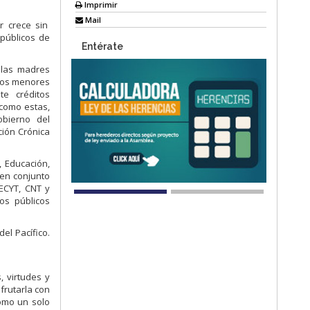
Imprimir
Mail
r crece sin
 públicos de
Entérate
las madres
ños
menores
nte
créditos
como estas,
Gobierno
del
ición
Crónica
, Educación,
en
conjunto
ECYT, CNT y
ios públicos
el Pacífico.
, virtudes y
sfrutarla con
omo un solo