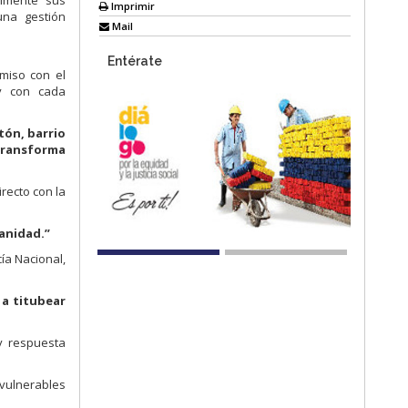
almente sus
Imprimir
una gestión
Mail
Entérate
omiso con el
 y con cada
tón, barrio
 transforma
recto con la
manidad.”
ía Nacional,
 a titubear
 y respuesta
 vulnerables