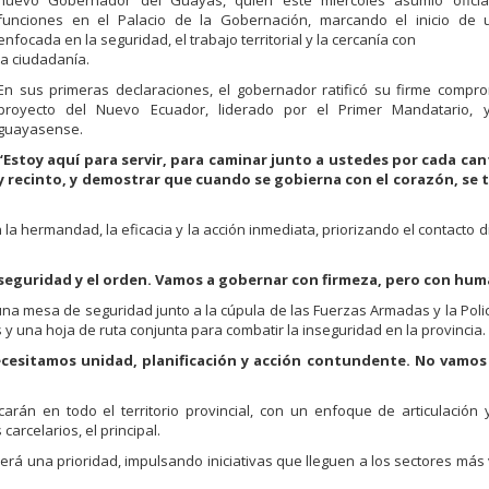
nuevo Gobernador del Guayas, quien este miércoles asumió ofici
funciones en el Palacio de la Gobernación, marcando el inicio de 
enfocada en la seguridad, el trabajo territorial y la cercanía con
la ciudadanía.
En sus primeras declaraciones, el gobernador ratificó su firme compr
proyecto del Nuevo Ecuador, liderado por el Primer Mandatario,
guayasense.
“Estoy aquí para servir, para caminar junto a ustedes por cada can
y
recinto, y demostrar que cuando se gobierna con el corazón, se
a hermandad, la eficacia y la acción inmediata, priorizando el contacto di
la seguridad y el orden. Vamos a gobernar con firmeza, pero con hu
na mesa de seguridad junto a la cúpula de las Fuerzas Armadas y la Polic
y una hoja de ruta conjunta para combatir la inseguridad en la provincia.
cesitamos unidad, planificación y acción contundente. No vamos
arán en todo el territorio provincial, con un enfoque de articulación
carcelarios, el principal.
será una prioridad, impulsando iniciativas que lleguen a los sectores más