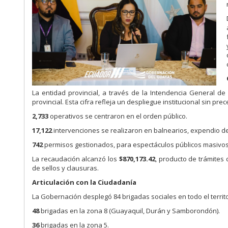
La entidad provincial, a través de la Intendencia General de P
provincial. Esta cifra refleja un despliegue institucional sin p
2,733
operativos se centraron en el orden público.
17,122
intervenciones se realizaron en balnearios, expendio de
742
permisos gestionados, para espectáculos públicos masivos
La recaudación alcanzó los
$870,173.42
, producto de trámites
de sellos y clausuras.
Articulación con la Ciudadanía
La Gobernación desplegó 84 brigadas sociales en todo el territo
48
brigadas en la zona 8 (Guayaquil, Durán y Samborondón).
36
brigadas en la zona 5.