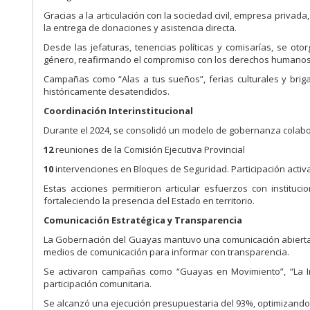
Gracias a la articulación con la sociedad civil, empresa privada
la entrega de donaciones y asistencia directa.
Desde las jefaturas, tenencias políticas y comisarías, se ot
género, reafirmando el compromiso con los derechos humanos
Campañas como “Alas a tus sueños”, ferias culturales y brigad
históricamente desatendidos.
Coordinación Interinstitucional
Durante el 2024, se consolidó un modelo de gobernanza colabo
12
reuniones de la Comisión Ejecutiva Provincial
10
intervenciones en Bloques de Seguridad. Participación activa
Estas acciones permitieron articular esfuerzos con instituci
fortaleciendo la presencia del Estado en territorio.
Comunicación Estratégica y Transparencia
La Gobernación del Guayas mantuvo una comunicación abierta, p
medios de comunicación para informar con transparencia.
Se activaron campañas como “Guayas en Movimiento”, “La In
participación comunitaria.
Se alcanzó una ejecución presupuestaria del 93%, optimizando r