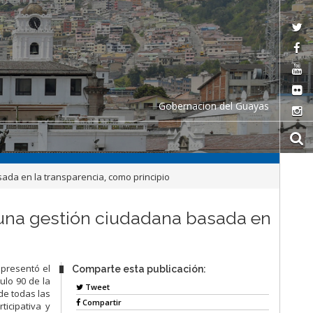
Gobernacion del Guayas
ada en la transparencia, como principio
y una gestión ciudadana basada en
presentó el
Comparte esta publicación:
culo 90 de la
Tweet
de todas las
Compartir
icipativa y