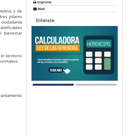
Imprimir
Mail
Molina, y de
tres pilares
Entérate
a ciudadanía
antificables
l bienestar
l territorio
 normativo.
evantamiento