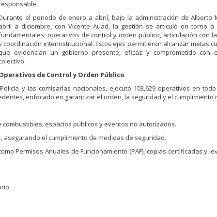
responsable.
Durante el periodo de enero a abril, bajo la administración de Alberto 
abril a diciembre, con Vicente Auad, la gestión se articuló en torno a 
fundamentales: operativos de control y orden público, articulación con l
y coordinación interinstitucional. Estos ejes permitieron alcanzar metas cu
que evidencian un gobierno presente, eficaz y comprometido con e
colectivo.
Operativos de Control y Orden Público
olicía y las comisarías nacionales, ejecutó 103,629 operativos en todo e
recedentes, enfocado en garantizar el orden, la seguridad y el cumplimiento
 combustibles, espacios públicos y eventos no autorizados.
, asegurando el cumplimiento de medidas de seguridad.
 como Permisos Anuales de Funcionamiento (PAF), copias certificadas y l
rio.