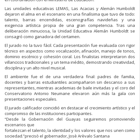
Las unidades educativas LEMAS, Las Acacias y Alemán Humboldt
dejaron el alma en el escenario en una finalísima que tuvo de todo:
talento, barras encendidas, escenografías navideñas y una
exigencia artística propia de una gran competencia. Tras una
deliberación minuciosa, la Unidad Educativa Alemán Humboldt se
consagró como ganadora del certamen.
El jurado no la tuvo fácil. Cada presentación fue evaluada con rigor
técnico en aspectos como vocalización, afinación, manejo de tonos,
dominio escénico y cohesión coral. Los finalistas interpretaron dos
villancicos tradicionales y un tema inédito, demostrando creatividad,
disciplina y un alto nivel musical.
El ambiente fue el de una verdadera final: padres de familia,
docentes y barras estudiantiles acompañaron sin descanso a sus
representantes, mientras academias de baile invitadas y el coro del
Conservatorio Antonio Neumane elevaron aún más la gala con
presentaciones especiales.
El jurado calificador coincidió en destacar el crecimiento artístico y el
compromiso de las instituciones participantes.
“Desde la Gobernación del Guayas seguiremos promoviendo
escenarios que
fortalezcan el talento, la identidad y los valores que nos unen como
sociedad.”precisò el gobernador, Josè Arèvalo Santana