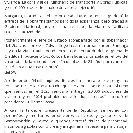
vivienda. La obra vial del Ministerio de Transporte y Obras Públicas,
generó 100 plazas de empleo durante su ejecución.
Margarita, moradora del sector desde hace 18 años, agradeció la
entrega de la obra “habíamos perdido la esperanza, pero gracias al
Gobierno Nacional, hoy es una realidad, la vía nos facilitará
nuestras actividades”.
Posteriormente el jefe de Estado acompañado por el gobernador
del Guayas, Lorenzo Calvas llegó hasta la urbanización Santiago
City en la vía a Daule, donde hizo la presentación del programa de
Créditos Hipotecario 5-25-5. Los beneficiarios cancelarán el 5% del
valor total de la vivienda, tendrán un plazo de 25 años para cancelar
el crédito a una tasa de interés
del 5%.
Alrededor de 154 mil empleos directos ha generado este programa
en el sector de la construcción, que de a poco se reactiva. “Al ritmo
que vamos, en el 2023 vamos a entregar 20.000 soluciones de
vivienda, y en 2024 probablemente lo duplicaremos”, anunció el
presidente Guillermo Lasso.
Al caer la tarde, el presidente de la República, se reunió con
pequeños y medianos productores agrícolas y ganaderos de
Samborondón y Salitre, a quienes entregó títulos de propiedad,
insumos agrícolas como urea, y maquinaria necesaria para trabajar
la tierra y los cultivo