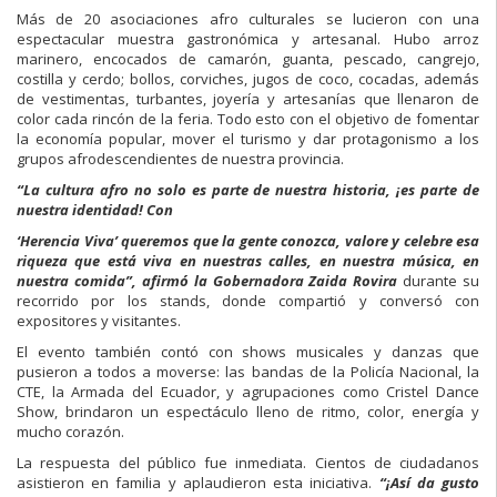
Más de 20 asociaciones afro culturales se lucieron con una
espectacular muestra gastronómica y artesanal. Hubo arroz
marinero, encocados de camarón, guanta, pescado, cangrejo,
costilla y cerdo; bollos, corviches, jugos de coco, cocadas, además
de vestimentas, turbantes, joyería y artesanías que llenaron de
color cada rincón de la feria. Todo esto con el objetivo de fomentar
la economía popular, mover el turismo y dar protagonismo a los
grupos afrodescendientes de nuestra provincia.
“La cultura afro no solo es parte de nuestra historia, ¡es parte de
nuestra identidad! Con
‘
H
erencia Viva’ queremos que la gente conozca, valore y celebre esa
riqueza que está viva en nuestras calles, en nuestra música, en
nuestra comida”, afirmó la Gobernadora Zaida Rovira
durante su
recorrido por los stands, donde compartió y conversó con
expositores y visitantes.
El evento también contó con shows musicales y danzas que
pusieron a todos a moverse: las bandas de la Policía Nacional, la
CTE, la Armada del Ecuador, y agrupaciones como Cristel Dance
Show, brindaron un espectáculo lleno de ritmo, color, energía y
mucho corazón.
La respuesta del público fue inmediata. Cientos de ciudadanos
asistieron en familia y aplaudieron esta iniciativa.
“¡Así da gusto