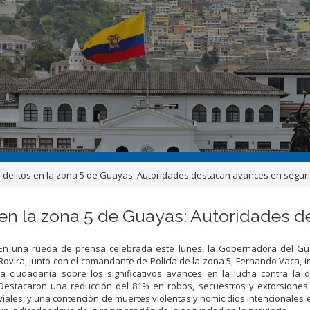
 delitos en la zona 5 de Guayas: Autoridades destacan avances en segur
 en la zona 5 de Guayas: Autoridades 
En una rueda de prensa celebrada este lunes, la Gobernadora del Gu
Rovira, junto con el comandante de Policía de la zona 5, Fernando Vaca, 
la ciudadanía sobre los significativos avances en la lucha contra la d
Destacaron una reducción del 81% en robos, secuestros y extorsiones 
viales, y una contención de muertes violentas y homicidios intencionales e