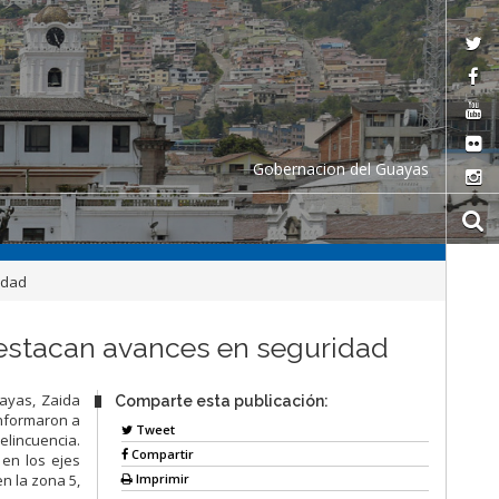
Gobernacion del Guayas
idad
destacan avances en seguridad
ayas, Zaida
Comparte esta publicación:
informaron a
Tweet
elincuencia.
Compartir
en los ejes
Imprimir
n la zona 5,