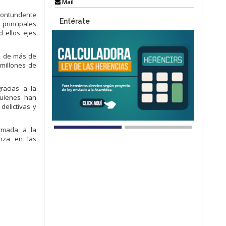
Mail
contundente
Entérate
 principales
d ellos ejes
al de más de
millones de
racias a la
quienes han
delictivas y
ormada a la
anza en las