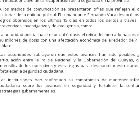
un indicador clave de la recuperación de la seguridad en la provincia.
A los medios de comunicación se presentaron cifras que reflejan el 
accionar de la entidad policial. El comandante Fernando Vaca destacó los
logros obtenidos en los últimos 15 días en todos los delitos a través 
preventivos, investigativo y de inteligencia, como:
La autoridad policial hace especial énfasis el retiro del mercado nacion
30 millones de dosis con una afectación económica de alrededor de 4 
dólares.
Las autoridades subrayaron que estos avances han sido posibles g
articulación entre la Policía Nacional y la Gobernación del Guayas, 
intensificado los operativos y estrategias para desmantelar estructuras 
fortalecer la seguridad ciudadana.
Las instituciones han reafirmado su compromiso de mantener inf
ciudadanía sobre los avances en seguridad y fortalecer la confi
estrategias gubernamentales.