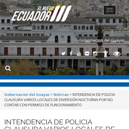
Toggle
navigation
Gobernacion del Guayas
Gobernacion del Guayas
>
Noticias
>
INTENDENCIA DE POLICIA
CLAUSURA VARIOS LOCALES DE DIVERSIÓN NOCTURNA POR NO
CONTAR CON PERMISO DE FUNCIONAMIENTO
INTENDENCIA DE POLICIA
CLAUSURA VARIOS LOCALES DE