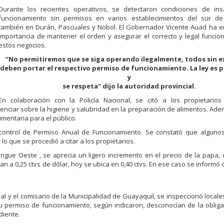
Durante los recientes operativos, se detectaron condiciones de ins
funcionamiento sin permisos en varios establecimientos del sur de
también en Durán, Pascuales y Nobol. El Gobernador Vicente Auad ha e
importancia de mantener el orden y asegurar el correcto y legal funci
estos negocios.
“No permitiremos que se siga operando ilegalmente, todos sin 
deben portar el respectivo permiso de funcionamiento. La ley es 
y
se respeta” dijo la autoridad provincial.
En colaboración con la Policía Nacional, se citó a los propietarios
enciar sobre la higiene y salubridad en la preparación de alimentos. Ade
imentaria para el público.
 control de Permiso Anual de Funcionamiento. Se constató que algunos
o que se procedió a citar a los propietarios.
gue Oeste , se aprecia un ligero incremento en el precio de la papa,
n a 0,25 ctvs de dólar, hoy se ubica en 0,40 ctvs. En ese caso se informó 
nal y el comisario de la Municipalidad de Guayaquil, se inspeccionó local
su permiso de funcionamiento, según indicaron, desconocían de la oblig
diente.