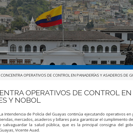
ÍA CONCENTRA OPERATIVOS DE CONTROL EN PANADERÍAS Y ASADEROS DE G
CENTRA OPERATIVOS DE CONTROL EN
ES Y NOBOL
La Intendencia de Policía del Guayas continúa ejecutando operativos en
tiendas, mercados, asaderos y billares para garantizar el cumplimiento d
y salvaguardar la salud pública, que es la principal consigna del go
Guayas, Vicente Auad.