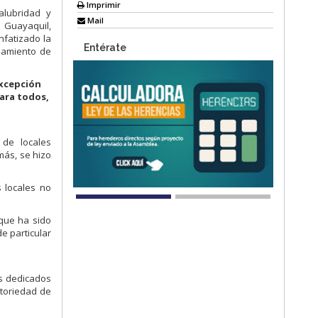
Imprimir
alubridad y
Mail
 Guayaquil,
nfatizado la
Entérate
onamiento de
excepción
para todos,
 de locales
más, se hizo
 locales no
 que ha sido
de particular
es dedicados
atoriedad de