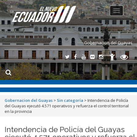
Toggle
navigation
Gobernacion del Guayas
Gobernacion del Guayas
>
Sin categoría
>
Intendencia de Policía
del Guayas ejecutó 4.571 operativos y refuerza el control territorial
en la provincia
Intendencia de Policía del Guayas
ejecutó 4.571 operativos y refuerza el