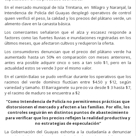
En el mercado municipal de Isla Trinitaria, en Milagro y Naranjal, la
Intendencia de Policía del Guayas desplegó operativos de control
quien verificó el peso, la calidad y los precios del plátano verde, un
alimento clave en la canasta básica.
Los comerciantes señalaron que el alza y escasez responde a
factores como las fuertes lluvias e inundaciones registradas en los
últimos meses, que afectaron cultivos y redujeron la oferta.
Los consumidores denuncian que el precio del plátano verde ha
aumentado hasta un 50% en comparación con meses anteriores,
antes era posible adquirir cinco o seis a tan solo $1, pero en la
actualidad estos se vende 3 por el mismo valor.
En el cantón Balao se pudo verificar durante los operativos que los
racimos del verde domínico fluctúan entre $4.50 y $12, según
variedad y tamaño. El Barraganete su precio va desde $ 3 hasta $7,
y el racimo de maduro se encuentra a $2
“Como Intendencia de Policía no permitiremos prácticas que
distorsionen el mercado y afecten a las familias. Por ello, los
controles seguirán en distintos puntos de abastecimiento
para verificar que los precios reflejen la realidad productiva y
no estrategias de especulación”
La Gobernación del Guayas exhorta a la ciudadanía a denunciar