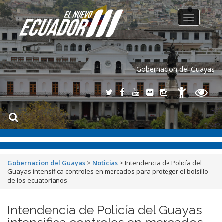
Toggle
navigation
Gobernacion del Guayas
Gobernacion del Guayas
>
Noticias
>
Intendencia de Policía del
Guayas intensifica controles en mercados para proteger el bolsillo
de los ecuatorianos
Intendencia de Policía del Guayas
intensifica controles en mercados