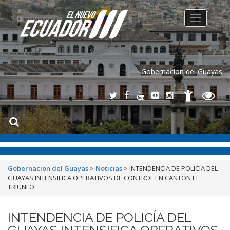
Toggle
navigation
Gobernacion del Guayas
Gobernacion del Guayas
>
Noticias
>
INTENDENCIA DE POLICÍA DEL
GUAYAS INTENSIFICA OPERATIVOS DE CONTROL EN CANTÓN EL
TRIUNFO
INTENDENCIA DE POLICÍA DEL
GUAYAS INTENSIFICA OPERATIVOS