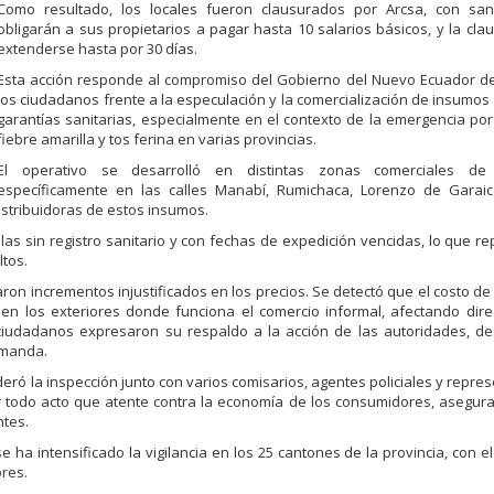
Como resultado, los locales fueron clausurados por Arcsa, con sa
obligarán a sus propietarios a pagar hasta 10 salarios básicos, y la cla
extenderse hasta por 30 días.
Esta acción responde al compromiso del Gobierno del Nuevo Ecuador de
los ciudadanos frente a la especulación y la comercialización de insumos
garantías sanitarias, especialmente en el contexto de la emergencia por
fiebre amarilla y tos ferina en varias provincias.
El operativo se desarrolló en distintas zonas comerciales de 
específicamente en las calles Manabí, Rumichaca, Lorenzo de Garaic
stribuidoras de estos insumos.
as sin registro sanitario y con fechas de expedición vencidas, lo que r
ltos.
iaron incrementos injustificados en los precios. Se detectó que el costo de
e en los exteriores donde funciona el comercio informal, afectando dir
 ciudadanos expresaron su respaldo a la acción de las autoridades, de
emanda.
ideró la inspección junto con varios comisarios, agentes policiales y repre
tir todo acto que atente contra la economía de los consumidores, asegu
ntes.
 ha intensificado la vigilancia en los 25 cantones de la provincia, con el
ores.