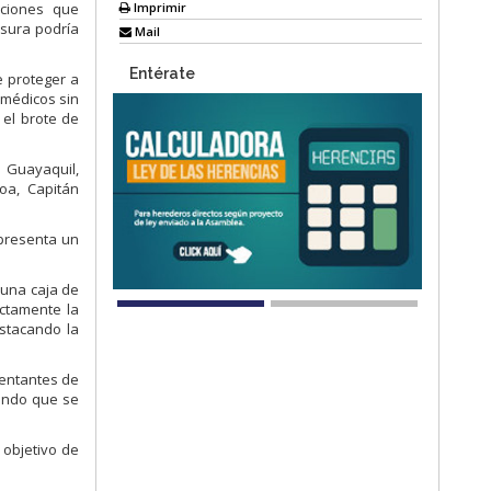
Imprimir
nciones que
usura podría
Mail
Entérate
 proteger a
 médicos sin
 el brote de
Guayaquil,
oa, Capitán
epresenta un
 una caja de
ectamente la
stacando la
sentantes de
rando que se
 objetivo de