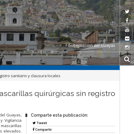
Gobernacion del Guayas
istro sanitario y clausura locales
carillas quirúrgicas sin registro
 del Guayas,
Comparte esta publicación:
y Vigilancia
Tweet
 mascarillas
Compartir
os elevados.