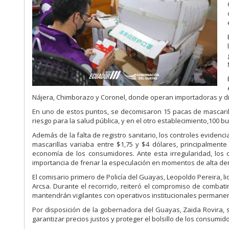
Nájera, Chimborazo y Coronel, donde operan importadoras y di
En uno de estos puntos, se decomisaron 15 pacas de mascarill
riesgo para la salud pública, y en el otro establecimiento,100 bu
Además de la falta de registro sanitario, los controles evidenc
mascarillas variaba entre $1,75 y $4 dólares, principalment
economía de los consumidores. Ante esta irregularidad, los
importancia de frenar la especulación en momentos de alta d
El comisario primero de Policía del Guayas, Leopoldo Pereira, l
Arcsa. Durante el recorrido, reiteró el compromiso de comba
mantendrán vigilantes con operativos institucionales permane
Por disposición de la gobernadora del Guayas, Zaida Rovira, se
garantizar precios justos y proteger el bolsillo de los consumid