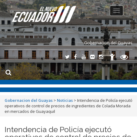
Toggle
navigation
Gobernacion del Guayas
Gobernacion del Guayas
>
Noticias
>
Intendencia de Policía ejecutó
operativos de control de precios de ingredientes de Colada Morada
en mercados de Guayaquil
Intendencia de Policía ejecutó
operativos de control de precios de