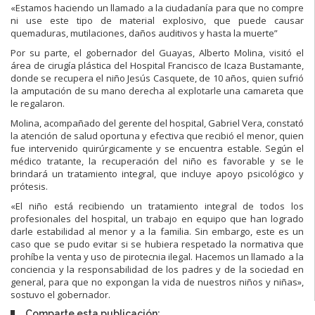
«Estamos haciendo un llamado a la ciudadanía para que no compre
ni use este tipo de material explosivo, que puede causar
quemaduras, mutilaciones, daños auditivos y hasta la muerte”
Por su parte, el gobernador del Guayas, Alberto Molina, visitó el
área de cirugía plástica del Hospital Francisco de Icaza Bustamante,
donde se recupera el niño Jesús Casquete, de 10 años, quien sufrió
la amputación de su mano derecha al explotarle una camareta que
le regalaron.
Molina, acompañado del gerente del hospital, Gabriel Vera, constató
la atención de salud oportuna y efectiva que recibió el menor, quien
fue intervenido quirúrgicamente y se encuentra estable. Según el
médico tratante, la recuperación del niño es favorable y se le
brindará un tratamiento integral, que incluye apoyo psicológico y
prótesis.
«El niño está recibiendo un tratamiento integral de todos los
profesionales del hospital, un trabajo en equipo que han logrado
darle estabilidad al menor y a la familia. Sin embargo, este es un
caso que se pudo evitar si se hubiera respetado la normativa que
prohíbe la venta y uso de pirotecnia ilegal. Hacemos un llamado a la
conciencia y la responsabilidad de los padres y de la sociedad en
general, para que no expongan la vida de nuestros niños y niñas»,
sostuvo el gobernador.
Comparte esta publicación: