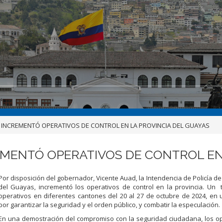
A INCREMENTÓ OPERATIVOS DE CONTROL EN LA PROVINCIA DEL GUAYAS
EMENTÓ OPERATIVOS DE CONTROL EN
Por disposición del gobernador, Vicente Auad, la Intendencia de Policía de 
del Guayas, incrementó los operativos de control en la provincia. Un 
operativos en diferentes cantones del 20 al 27 de octubre de 2024, en
por garantizar la seguridad y el orden público, y combatir la especulación.
En una demostración del compromiso con la seguridad ciudadana, los o