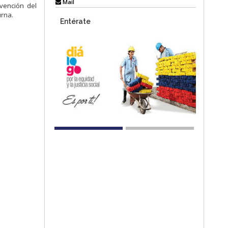
Mail
evención del
urna.
Entérate