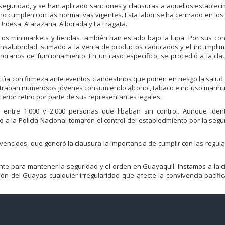
seguridad, y se han aplicado sanciones y clausuras a aquellos establec
no cumplen con las normativas vigentes. Esta labor se ha centrado en los
Urdesa, Atarazana, Alborada y La Fragata.
Los minimarkets y tiendas también han estado bajo la lupa. Por sus co
insalubridad, sumado a la venta de productos caducados y el incumplim
horarios de funcionamiento. En un caso específico, se procedió a la cl
 actúa con firmeza ante eventos clandestinos que ponen en riesgo la salud
ontraban numerosos jóvenes consumiendo alcohol, tabaco e incluso marih
rior retiro por parte de sus representantes legales.
 entre 1.000 y 2.000 personas que libaban sin control. Aunque identi
 a la Policía Nacional tomaron el control del establecimiento por la segu
 vencidos, que generó la clausura la importancia de cumplir con las regul
nte para mantener la seguridad y el orden en Guayaquil. Instamos a la 
ón del Guayas cualquier irregularidad que afecte la convivencia pacífic