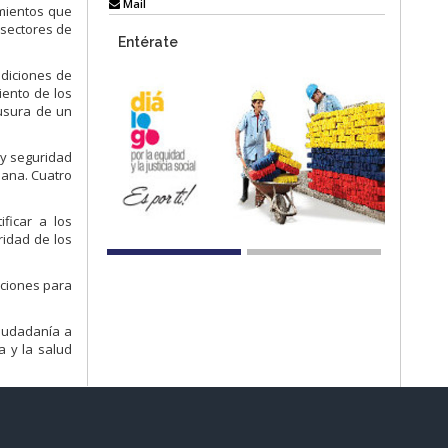
Mail
imientos que
 sectores de
Entérate
ndiciones de
iento de los
ausura de un
 y seguridad
uana. Cuatro
ficar a los
ridad de los
aciones para
ciudadanía a
a y la salud