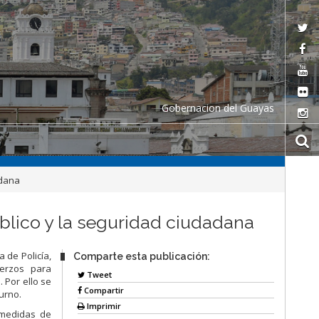
Gobernacion del Guayas
adana
úblico y la seguridad ciudadana
 de Policía,
Comparte esta publicación:
uerzos para
Tweet
 Por ello se
Compartir
urno.
Imprimir
 medidas de