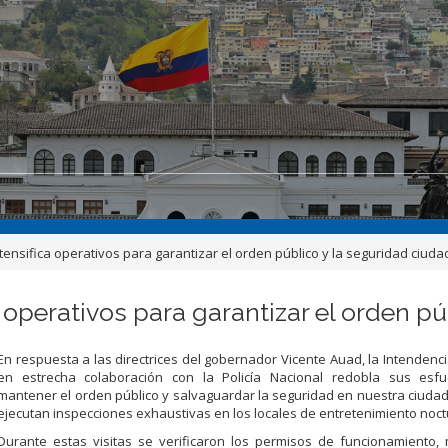
ntensifica operativos para garantizar el orden público y la seguridad ciud
a operativos para garantizar el orden p
En respuesta a las directrices del gobernador Vicente Auad, la Intendencia
en estrecha colaboración con la Policía Nacional redobla sus esf
mantener el orden público y salvaguardar la seguridad en nuestra ciudad.
ejecutan inspecciones exhaustivas en los locales de entretenimiento noct
Durante estas visitas se verificaron los permisos de funcionamiento,