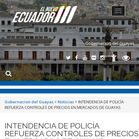
Toggle
navigation
Gobernacion del Guayas
Gobernacion del Guayas
>
Noticias
>
INTENDENCIA DE POLICÍA
REFUERZA CONTROLES DE PRECIOS EN MERCADOS DE GUAYAS
INTENDENCIA DE POLICÍA
REFUERZA CONTROLES DE PRECIOS