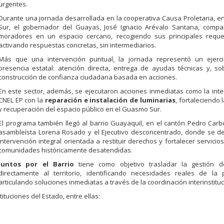
urgentes.
Durante una jornada desarrollada en la cooperativa Causa Proletaria, 
Sur, el gobernador del Guayas, José Ignacio Arévalo Santana, compar
moradores en un espacio cercano, recogiendo sus principales reque
activando respuestas concretas, sin intermediarios.
Más que una intervención puntual, la jornada representó un ejerci
presencia estatal: atención directa, entrega de ayudas técnicas y, so
construcción de confianza ciudadana basada en acciones.
En este sector, además, se ejecutaron acciones inmediatas como la int
CNEL EP con la
reparación e instalación de luminarias
, fortaleciendo 
y recuperación del espacio público en el Guasmo Sur.
El programa también llegó al barrio Guayaquil, en el cantón Pedro Carbo
asambleísta Lorena Rosado y el Ejecutivo desconcentrado, donde se d
intervención integral orientada a restituir derechos y fortalecer servicio
comunidades históricamente desatendidas.
Juntos por el Barrio
tiene como objetivo trasladar la gestión de
directamente al territorio, identificando necesidades reales de la 
articulando soluciones inmediatas a través de la coordinación interinstituc
ituciones del Estado, entre ellas: