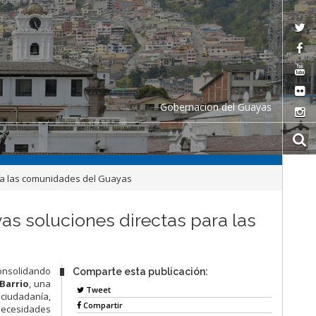
Gobernacion del Guayas
 para las comunidades del Guayas
ivas soluciones directas para las
onsolidando
Comparte esta publicación:
 Barrio
, una
Tweet
 ciudadanía,
Compartir
 necesidades