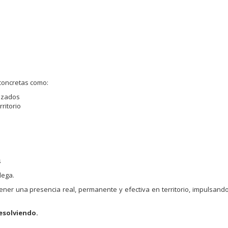
concretas como:
rizados
ritorio
s
lega.
r una presencia real, permanente y efectiva en territorio, impulsand
esolviendo.