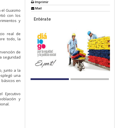
Imprimir
Mail
en el Guasmo
tió con los
Entérate
rimientos y
cio real de
bre todo, la
ervención de
la seguridad
, junto a la
esplegó una
s básicos en
l Ejecutivo
población y
ional.