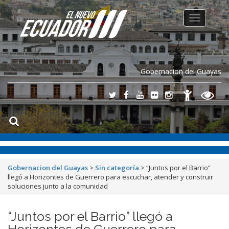
Toggle
navigation
Gobernacion del Guayas
Gobernacion del Guayas
>
Sin categoría
>
“Juntos por el Barrio”
llegó a Horizontes de Guerrero para escuchar, atender y construir
soluciones junto a la comunidad
“Juntos por el Barrio” llegó a
Horizontes de Guerrero para