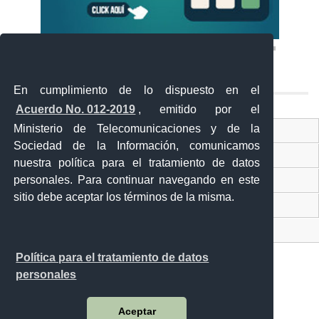
En cumplimiento de lo dispuesto en el
Acuerdo No. 012-2019
, emitido por el
Ministerio de Telecomunicaciones y de la
Ventanilla Única Virtual
Sociedad de la Información, comunicamos
Ventanilla Única de Comercio Exterior
nuestra política para el tratamiento de datos
Gobierno Abierto
personales. Para continuar navegando en este
sitio debe aceptar los términos de la misma.
Visor Ciudadano
Contacto ciudadano
Política para el tratamiento de datos
personales
Malecón y Aguirre
Aceptar