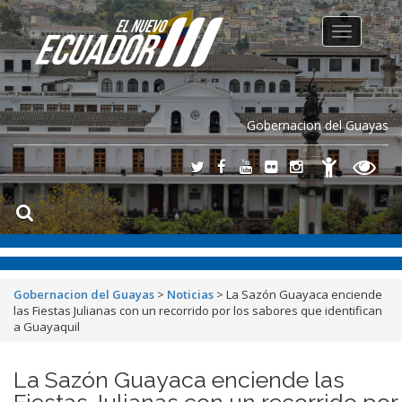
Toggle
navigation
Gobernacion del Guayas
Gobernacion del Guayas
>
Noticias
>
La Sazón Guayaca enciende
las Fiestas Julianas con un recorrido por los sabores que identifican
a Guayaquil
La Sazón Guayaca enciende las
Fiestas Julianas con un recorrido por