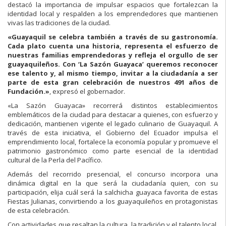
destacó la importancia de impulsar espacios que fortalezcan la
identidad local y respalden a los emprendedores que mantienen
vivas las tradiciones de la ciudad.
«Guayaquil se celebra también a través de su gastronomía.
Cada plato cuenta una historia, representa el esfuerzo de
nuestras familias emprendedoras y refleja el orgullo de ser
guayaquileños. Con ‘La Sazón Guayaca’ queremos reconocer
ese talento y, al mismo tiempo, invitar a la ciudadanía a ser
parte de esta gran celebración de nuestros 491 años de
Fundación.»
, expresó el gobernador.
«La Sazón Guayaca» recorrerá distintos establecimientos
emblemáticos de la ciudad para destacar a quienes, con esfuerzo y
dedicación, mantienen vigente el legado culinario de Guayaquil. A
través de esta iniciativa, el Gobierno del Ecuador impulsa el
emprendimiento local, fortalece la economía popular y promueve el
patrimonio gastronómico como parte esencial de la identidad
cultural de la Perla del Pacífico.
Además del recorrido presencial, el concurso incorpora una
dinámica digital en la que será la ciudadanía quien, con su
participación, elija cuál será la salchicha guayaca favorita de estas
Fiestas Julianas, convirtiendo a los guayaquileños en protagonistas
de esta celebración.
Con actividades que resaltan la cultura, la tradición y el talento local,