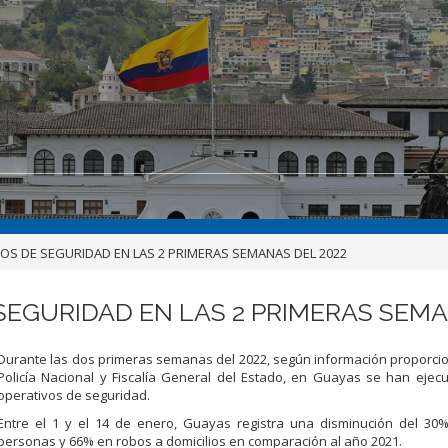
VOS DE SEGURIDAD EN LAS 2 PRIMERAS SEMANAS DEL 2022
 SEGURIDAD EN LAS 2 PRIMERAS SEMA
Durante las dos primeras semanas del 2022, según información proporci
Policía Nacional y Fiscalía General del Estado, en Guayas se han ejec
operativos de seguridad.
Entre el 1 y el 14 de enero, Guayas registra una disminución del 30
personas y 66% en robos a domicilios en comparación al año 2021.