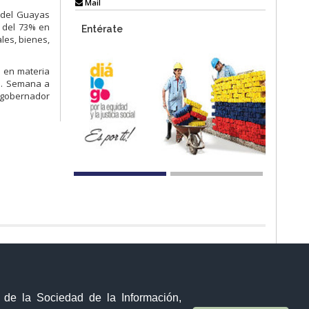
Mail
 del Guayas
 del 73% en
Entérate
les, bienes,
s en materia
to. Semana a
l gobernador
Visor Ciudadano
Contacto ciudadano
Malecón y Aguirre
y de la Sociedad de la Información,
Guayaquil - Ecuador