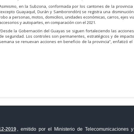
Asimismo, en la Subzona, conformada por los cantones de la provincia
(excepto Guayaquil, Durán y Samborondón) se registra una disminución
robo a personas, motos, domicilios, unidades económicas, carros, ejes via
accesorios y autopartes, en comparación con el 2021.
“Desde la Gobernación del Guayas se siguen fortaleciendo las accione
de seguridad. Los controles son permanentes, estratégicos y de impac
semana se renuevan acciones en beneficio de la provincia”, enfatizó e
a Única de Comercio Exterior
Gobierno Abierto
12-2019
, emitido por el Ministerio de Telecomunicaciones 