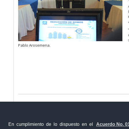
Pablo Arosemena.
Ventanilla Única Virtual
Ventanill
En cumplimiento de lo dispuesto en el
Acuerdo No. 0