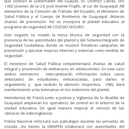
que sostuvo el Gobernador del
Guayas, Dr. Lorenzo Calvas, con
1.002 jóvenes
de la U.E J
osé Vicente Trujillo, al sur de
Guayaquil.
Allí
elementos de la Comisión de Tránsito del Ecuador, el Ministerio de
Salud
Pública y el Cuerpo de Bomberos de Guayaquil,
dictaron
charlas de prevención.
A
sí se
incorpora
al plantel educativo al
programa de
segu
ridad,
MI
COLEGIO SEGURO
.
Acto seguido se instaló la mesa técnica de seguridad con la
presencia de las autoridades
del plantel y del Sistema Integrado de
Seguridad Ciudadana, donde se resolvió
fortalecer
campañas
de
prevención
y
ejecutar mejoras interna
s
y
externa
s
como medida de
seguridad.
El ministerio de Salud Pública
complementará charl
as
de
salud
integral y prevención de
embarazos
en adolescentes. En este caso
ambos ministerios intercambiarán información sobre casos
detectados de estudiantes embarazadas, para darles el
seguimiento y que reciban la atención respectiva.
CNE
L
dará
mantenimiento
a las luminarias
en los exteriore
s
del
plantel.
Intendencia de Policía junto a Justicia y Vigilancia de la Alcaldía de
Guayaquil
ampliarán los operativos de control en el
entorno de la
u
nidad educativa. De igual manera mejorar el servicio de las
cámaras de videovigilancia.
Policía Nacional reforzará sus patrullajes dura
nte las jornadas de
estudio.
Así
mismo
l
a
DINAPEN
colaborará con autoridades del