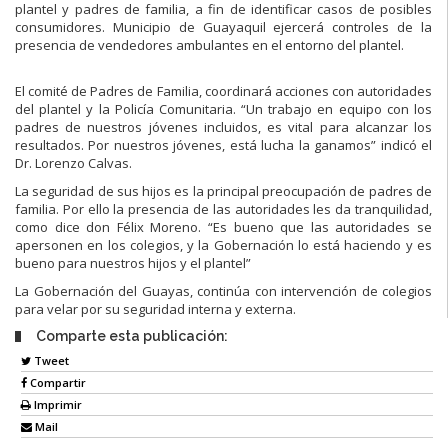
plantel y padres de familia, a fin de identificar
casos
de
posibles
consumidores
.
Municipio
de Guayaquil
ejercerá controles de la
presencia de vendedores ambulantes en el entorno del pla
ntel
.
El comité de Padres de Familia, coordinará acciones con autoridades
del plantel y la
Policía Comunitaria.
“
Un trabajo en equipo
con los
padres de nuestros jóvenes incluidos,
es vital para alcanzar los
resultados. Por nuestros jóvenes, está lucha la ga
namos” indicó
el
Dr. Lorenzo Calvas.
La seguridad de sus hijos es la principal preocupación de padres de
familia. Por ello la
presencia de las autoridades les da tranquilidad,
como dice don
Félix
Moreno. “Es bueno
que las autoridades se
apersonen en los
colegios, y la Gobernación lo está haciendo y es
bueno para nuestros hijos y el plantel”
La G
obernación del Guayas, continúa con intervención de colegios
para velar por su
seguri
dad interna y externa.
Comparte esta publicación:
Tweet
Compartir
Imprimir
Mail