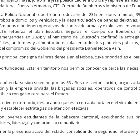
Humberto Plaza, junto a la jefa política Leonela Ochoa y representantes d
Nacional, Fuerzas Armadas, CTE, Cuerpo de Bomberos y Ministerio de Edu
La Policía Nacional reportó una reducción del 23% en robos a motos, 
robos a domicilios y vehículos, y la desarticulación de bandas delictivas.
Armadas mantienen operativos de control de armas y explosivos en zonas
CTE refuerza el plan Escuelas Seguras; el Cuerpo de Bomberos a
emergencias en 2024; y el Ministerio de Educación confirmó la entrega
útiles, uniformes y alimentación escolar en todos los planteles públicos
del compromiso del Gobierno del presidente Daniel Noboa Azín.
la principal consigna del presidente Daniel Noboa, cuya prioridad es el bi
ortunidades. Estar en territorio nos permite conocer de cerca las neces
ticipó en la sesión solemne por los 33 años de cantonización, organizad
ión y la empresa privada, las brigadas sociales, operativos de control
pública con gasto cero para el Estado.
utivo en territorio, destacando que esta cercanía fortalece el vínculo ent
y establecer estrategias de atención efectivas.
n jóvenes estudiantes de la cabecera cantonal, escuchando sus p
alores, liderazgo y compromiso comunitario.
 la presencia activa del Estado, consolidando la seguridad, el orden y 