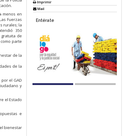
e la Policía
Imprimir
cación.
Mail
3% menos en
 Las Fuerzas
Entérate
 rurales; la
tendió 350
 gratuita de
, como parte
enestar de la
idades de la
a por el GAD
 ciudadano y
re el Estado
ropuestas e
el bienestar