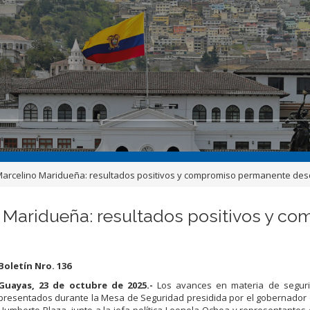
arcelino Maridueña: resultados positivos y compromiso permanente desde
 Maridueña: resultados positivos y 
Boletín Nro. 136
Guayas, 23 de octubre de 2025.-
Los avances en materia de segur
presentados durante la Mesa de Seguridad presidida por el gobernador