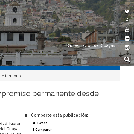
Gobernacion del Guayas
 territorio
compromiso permanente desde
Comparte esta publicación:
Tweet
idad fueron
 del Guayas,
Compartir