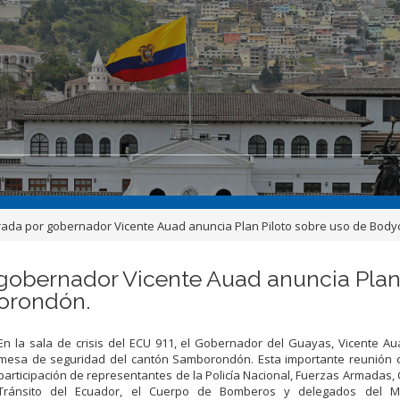
rada por gobernador Vicente Auad anuncia Plan Piloto sobre uso de Bod
 gobernador Vicente Auad anuncia Pla
orondón.
En la sala de crisis del ECU 911, el Gobernador del Guayas, Vicente Aua
mesa de seguridad del cantón Samborondón. Esta importante reunión c
participación de representantes de la Policía Nacional, Fuerzas Armadas,
Tránsito del Ecuador, el Cuerpo de Bomberos y delegados del Mu