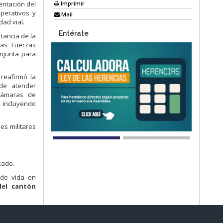
Imprimir
ntación del
perativos y
Mail
ad vial.
Entérate
tancia de la
 las Fuerzas
njunta para
 reafirmó la
 de atender
cámaras de
, incluyendo
es militares
zado.
 de vida en
del cantón