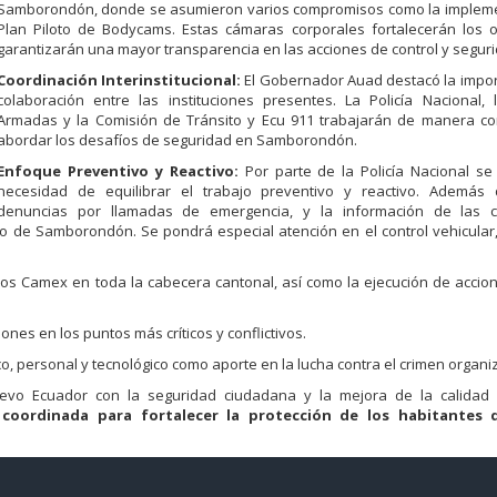
Samborondón, donde se asumieron varios compromisos como la impleme
Plan Piloto de Bodycams. Estas cámaras corporales fortalecerán los o
garantizarán una mayor transparencia en las acciones de control y segurid
Coordinación Interinstitucional:
El Gobernador Auad destacó la impor
colaboración entre las instituciones presentes. La Policía Nacional,
Armadas y la Comisión de Tránsito y Ecu 911 trabajarán de manera co
abordar los desafíos de seguridad en Samborondón.
Enfoque Preventivo y Reactivo:
Por parte de la Policía Nacional se
necesidad de equilibrar el trabajo preventivo y reactivo. Además
denuncias por llamadas de emergencia, y la información de las 
pio de Samborondón. Se pondrá especial atención en el control vehicular
s Camex en toda la cabecera cantonal, así como la ejecución de accion
nes en los puntos más críticos y conflictivos.
co, personal y tecnológico como aporte en la lucha contra el crimen organi
uevo Ecuador con la seguridad ciudadana y la mejora de la calidad
oordinada para fortalecer la protección de los habitantes 