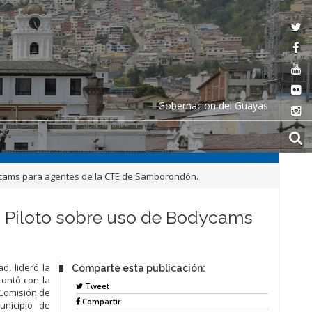
Gobernacion del Guayas
ycams para agentes de la CTE de Samborondón.
n Piloto sobre uso de Bodycams
d, lideró la
Comparte esta publicación:
ontó con la
Tweet
 Comisión de
Compartir
nicipio de