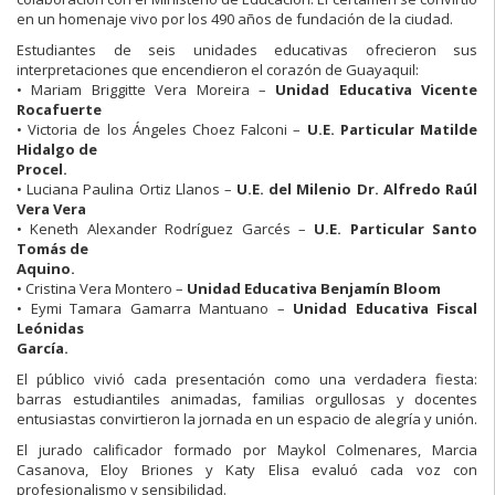
en un homenaje vivo por los 490 años de fundación de la ciudad.
Estudiantes de seis unidades educativas ofrecieron sus
interpretaciones que encendieron el corazón de Guayaquil:
• Mariam Briggitte Vera Moreira –
Unidad Educativa Vicente
Rocafuerte
• Victoria de los Ángeles Choez Falconi –
U.E. Particular Matilde
Hidalgo de
Procel.
• Luciana Paulina Ortiz Llanos –
U.E. del Milenio Dr. Alfredo Raúl
Vera Vera
• Keneth Alexander Rodríguez Garcés –
U.E. Particular Santo
Tomás de
Aquino.
• Cristina Vera Montero –
Unidad Educativa Benjamín Bloom
• Eymi Tamara Gamarra Mantuano –
Unidad Educativa Fiscal
Leónidas
García.
El público vivió cada presentación como una verdadera fiesta:
barras estudiantiles animadas, familias orgullosas y docentes
entusiastas convirtieron la jornada en un espacio de alegría y unión.
El jurado calificador formado por Maykol Colmenares, Marcia
Casanova, Eloy Briones y Katy Elisa evaluó cada voz con
profesionalismo y sensibilidad.